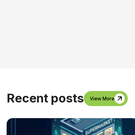
Recent posts
View More