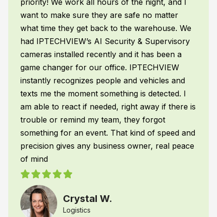
to be. You simply tell the cameras what you
want them to detect and send alerts for and it
does. My AI automatically tracks cleaning,
mopping, employee attendance, emergencies,
and a whole lot more – without me doing
anything!
Frank H.
Restaurant Franchiser