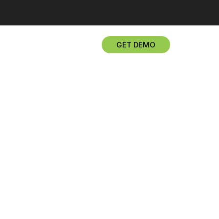
GET DEMO