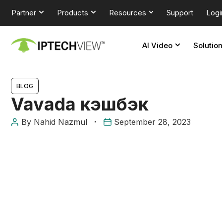
Partner
Products
Resources
Support
Logi
AI Video
Solutio
BLOG
Vavada кэшбэк
By
Nahid Nazmul
September 28, 2023