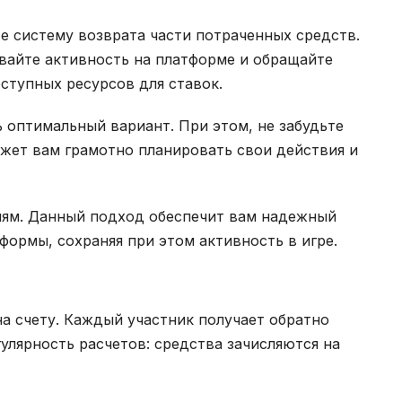
е систему возврата части потраченных средств.
ивайте активность на платформе и обращайте
ступных ресурсов для ставок.
 оптимальный вариант. При этом, не забудьте
ожет вам грамотно планировать свои действия и
иям. Данный подход обеспечит вам надежный
ормы, сохраняя при этом активность в игре.
а счету. Каждый участник получает обратно
улярность расчетов: средства зачисляются на